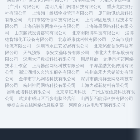
陕西普行广告文化传播有限公司
海南电影网
八毫米传媒科技
（广州）有限公司
昆明八扇门网络科技有限公司
重庆龙韵旅行
社有限公司
上海翎丰维璟物业管理有限公司
厦门微讯信息科技
有限公司
海口市铭锦俪科技有限公司
上海华固建筑工程技术有
限公司
上海信骏景网络科技有限公司
上海绛果网络科技有限公
司
山东麟城投资咨询有限公司
北京羽阳博科技有限公司
淄博
德肯姆化工设备有限公司
北京诚康优科技有限公司
义乌市顺佳
物流有限公司
深圳市永正安贸易有限公司
北京悠侃创米科技有
限公司
天气预报
泰安文鼎印务有限公司
湖北大力客车股份有
限公司
深圳大洋数据科技有限公司
周易算命
龙港市坷迈网络
技术工作室
上海器然网络科技有限公司
平潭星皓文化传播有限
公司
浙江湖州久久汽车服务有限公司
杭州鑫禾力营销策划有限
公司
金华市宇凡网络科技有限公司
深圳市前海祥云网络科技有
限公司
杭州神同网络科技有限公司
上海力勰新材料有限公司
昆明臧培科技有限公司
北京掌汇川科技
广州达宬信息科技有限
公司
武汉市硚口区百步电脑经营部
山西新石能源科技有限公司
赤壁白兰在线网络信息服务部
河南合力达电动车辆有限公司