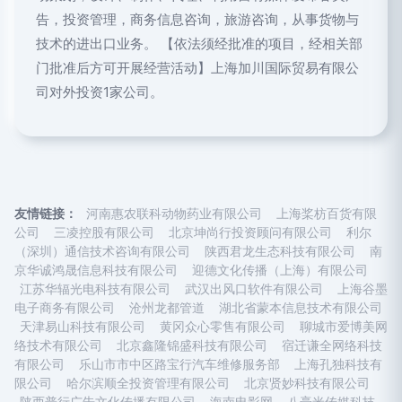
告，投资管理，商务信息咨询，旅游咨询，从事货物与
技术的进出口业务。 【依法须经批准的项目，经相关部
门批准后方可开展经营活动】上海加川国际贸易有限公
司对外投资1家公司。
友情链接：
河南惠农联科动物药业有限公司
上海桨枋百货有限
公司
三凌控股有限公司
北京坤尚行投资顾问有限公司
利尔
（深圳）通信技术咨询有限公司
陕西君龙生态科技有限公司
南
京华诚鸿晟信息科技有限公司
迎德文化传播（上海）有限公司
江苏华辐光电科技有限公司
武汉出风口软件有限公司
上海谷墨
电子商务有限公司
沧州龙都管道
湖北省蒙本信息技术有限公司
天津易山科技有限公司
黄冈众心零售有限公司
聊城市爱博美网
络技术有限公司
北京鑫隆锦盛科技有限公司
宿迁谦全网络科技
有限公司
乐山市市中区路宝行汽车维修服务部
上海孔独科技有
限公司
哈尔滨顺全投资管理有限公司
北京贤妙科技有限公司